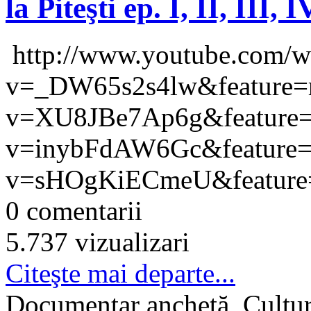
la Piteşti ep. I, II, III, I
http://www.youtube.com/w
v=_DW65s2s4lw&feature=re
v=XU8JBe7Ap6g&feature=re
v=inybFdAW6Gc&feature=re
v=sHOgKiECmeU&feature
0 comentarii
5.737 vizualizari
Citeşte mai departe...
Documentar anchetă, Cultu