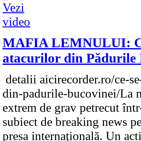
MAFIA LEMNULUI: Ce s
atacurilor din Pădurile
detalii aicirecorder.ro/ce-s
din-padurile-bucovinei/La mi
extrem de grav petrecut înt
subiect de breaking news pe 
presa internațională. Un acti