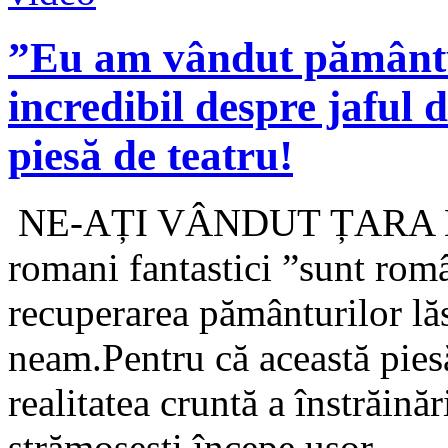
”Eu am vândut pământu
incredibil despre jaful d
piesă de teatru!
NE-AȚI VÂNDUT ȚARA N
romani fantastici ”sunt româ
recuperarea pământurilor lă
neam.Pentru că această pies
realitatea cruntă a înstrăină
strămoșești,începe ușor...