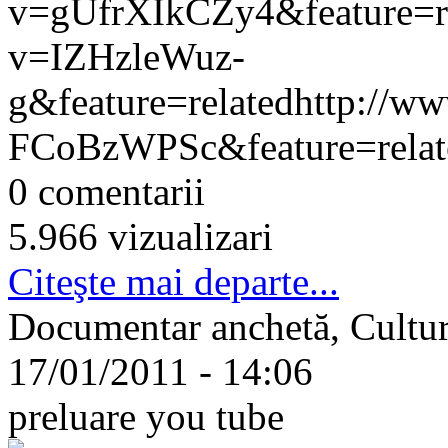
v=gUfrXIkCZy4&feature=re
v=IZHzleWuz-
g&feature=relatedhttp://w
FCoBzWPSc&feature=rela
0 comentarii
5.966 vizualizari
Citeşte mai departe...
Documentar anchetă, Cultu
17/01/2011 - 14:06
preluare you tube