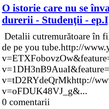
O istorie care nu se înv
durerii - Studenţii - ep.I,
Detalii cutremurătoare în fi
de pe you tube.http://www
v=ETXFobovzOw&feature=r
v=1DH3nB9AuaI&feature=re
v=tD2RYdeQrMkhttp://www
v=oFDUK48VJ_g&...
0 comentarii