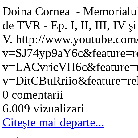
Doina Cornea - Memorialul 
de TVR - Ep. I, II, III, IV şi
V. http://www.youtube.com
v=SJ74yp9aY6c&feature=re
v=LACvricVH6c&feature=re
v=DitCBuRriio&feature=rel
0 comentarii
6.009 vizualizari
Citeşte mai departe...