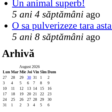
Un animal superb!
5 ani 4 săptămâni
ago
O sa pulverizeze tara asta
5 ani 8 săptămâni
ago
Arhivă
August 2026
Lun
Mar
Mie
Joi
Vin
Sîm
Dum
27
28
29
30
31
1
2
3
4
5
6
7
8
9
10
11
12
13
14
15
16
17
18
19
20
21
22
23
24
25
26
27
28
29
30
31
1
2
3
4
5
6