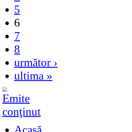
5
6
7
8
următor ›
ultima »
Acasă