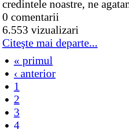
credintele noastre, ne agatam
0 comentarii
6.553 vizualizari
Citeşte mai departe...
« primul
‹ anterior
1
2
3
4