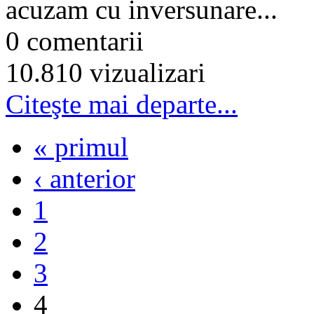
acuzam cu inversunare...
0 comentarii
10.810 vizualizari
Citeşte mai departe...
« primul
‹ anterior
1
2
3
4