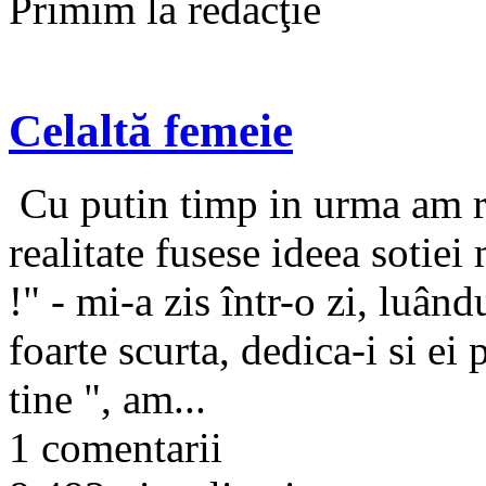
Primim la redacţie
Celaltă femeie
Cu putin timp in urma am reu
realitate fusese ideea sotie
!" - mi-a zis într-o zi, luân
foarte scurta, dedica-i si ei
tine ", am...
1 comentarii