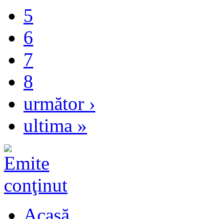
5
6
7
8
următor ›
ultima »
Acasă