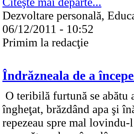
Citeşte mai departe...
Dezvoltare personală, Educa
06/12/2011 - 10:52
Primim la redacţie
Îndrăzneala de a începe
O teribilă furtună se abătu 
îngheţat, brăzdând apa şi înă
repezeau spre mal lovindu-l