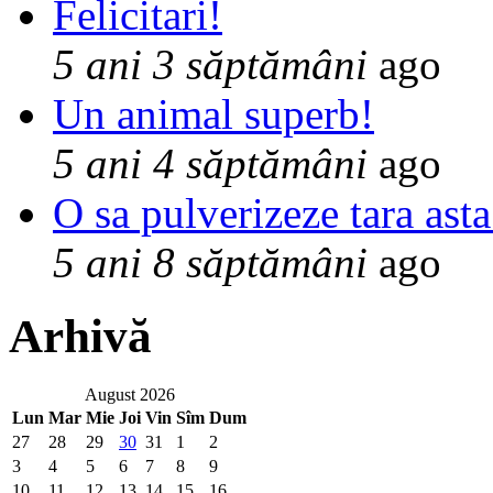
Felicitari!
5 ani 3 săptămâni
ago
Un animal superb!
5 ani 4 săptămâni
ago
O sa pulverizeze tara asta
5 ani 8 săptămâni
ago
Arhivă
August 2026
Lun
Mar
Mie
Joi
Vin
Sîm
Dum
27
28
29
30
31
1
2
3
4
5
6
7
8
9
10
11
12
13
14
15
16