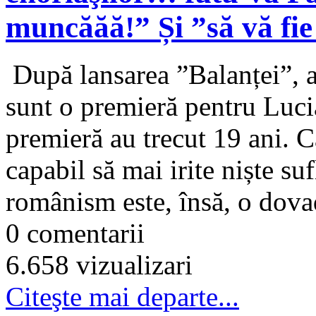
muncăăă!” Și ”să vă fie
După lansarea ”Balanței”, a
sunt o premieră pentru Lucia
premieră au trecut 19 ani. C
capabil să mai irite niște su
românism este, însă, o dovad
0 comentarii
6.658 vizualizari
Citeşte mai departe...