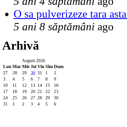
5 ani 4 săptămâni
ago
O sa pulverizeze tara asta
5 ani 8 săptămâni
ago
Arhivă
August 2026
Lun
Mar
Mie
Joi
Vin
Sîm
Dum
27
28
29
30
31
1
2
3
4
5
6
7
8
9
10
11
12
13
14
15
16
17
18
19
20
21
22
23
24
25
26
27
28
29
30
31
1
2
3
4
5
6