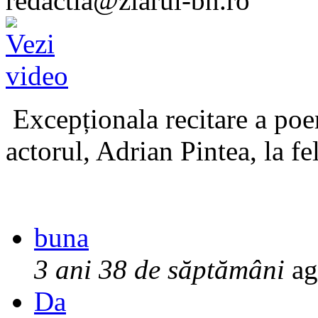
redactia@ziarul-bn.ro
Excepționala recitare a poe
actorul, Adrian Pintea, la fe
buna
3 ani 38 de săptămâni
ag
Da