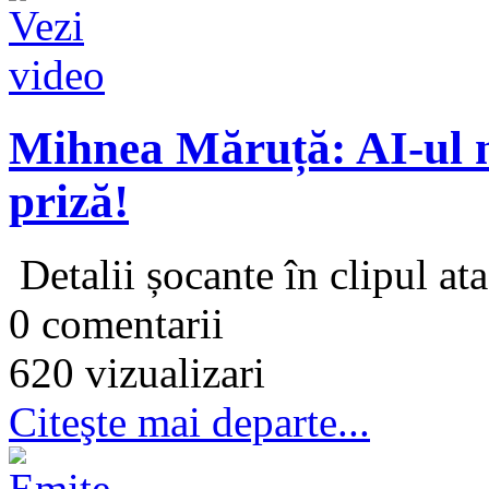
Mihnea Măruță: AI-ul n
priză!
Detalii șocante în clipul ata
0 comentarii
620 vizualizari
Citeşte mai departe...