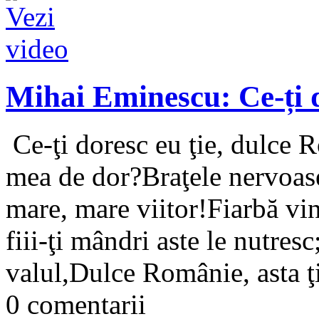
Mihai Eminescu: Ce-ți d
Ce-ţi doresc eu ţie, dulce 
mea de dor?Braţele nervoase,
mare, mare viitor!Fiarbă v
fiii-ţi mândri aste le nutre
valul,Dulce Românie, asta ţi
0 comentarii