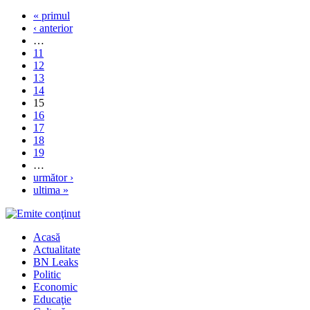
« primul
‹ anterior
…
11
12
13
14
15
16
17
18
19
…
următor ›
ultima »
Acasă
Actualitate
BN Leaks
Politic
Economic
Educaţie