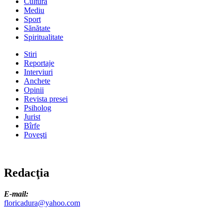
Cultură
Mediu
Sport
Sănătate
Spiritualitate
Stiri
Reportaje
Interviuri
Anchete
Opinii
Revista presei
Psiholog
Jurist
Bîrfe
Poveşti
Redacţia
E-mail:
floricadura@yahoo.com