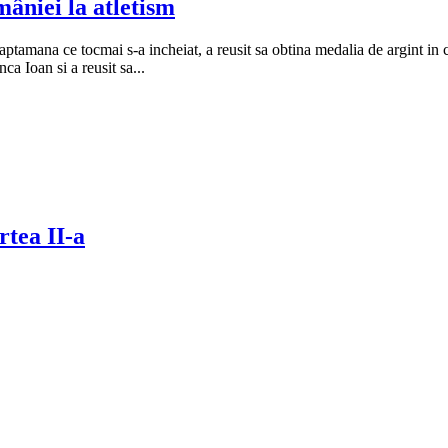
âniei la atletism
aptamana ce tocmai s-a incheiat, a reusit sa obtina medalia de argint in
a Ioan si a reusit sa...
rtea II-a