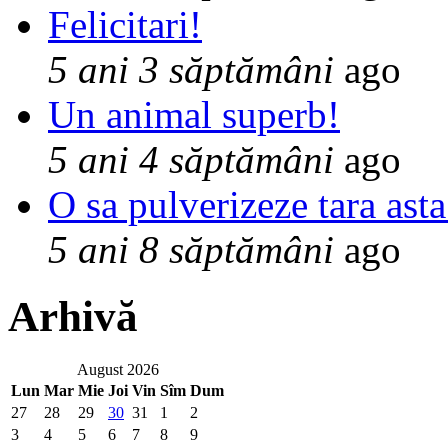
Felicitari!
5 ani 3 săptămâni
ago
Un animal superb!
5 ani 4 săptămâni
ago
O sa pulverizeze tara asta
5 ani 8 săptămâni
ago
Arhivă
August 2026
Lun
Mar
Mie
Joi
Vin
Sîm
Dum
27
28
29
30
31
1
2
3
4
5
6
7
8
9