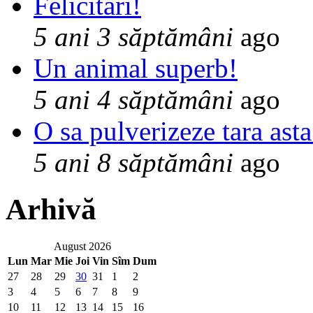
Felicitari!
5 ani 3 săptămâni
ago
Un animal superb!
5 ani 4 săptămâni
ago
O sa pulverizeze tara asta
5 ani 8 săptămâni
ago
Arhivă
August 2026
Lun
Mar
Mie
Joi
Vin
Sîm
Dum
27
28
29
30
31
1
2
3
4
5
6
7
8
9
10
11
12
13
14
15
16