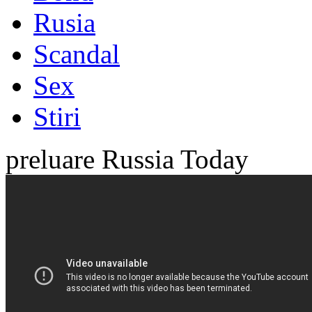
Rusia
Scandal
Sex
Stiri
preluare Russia Today