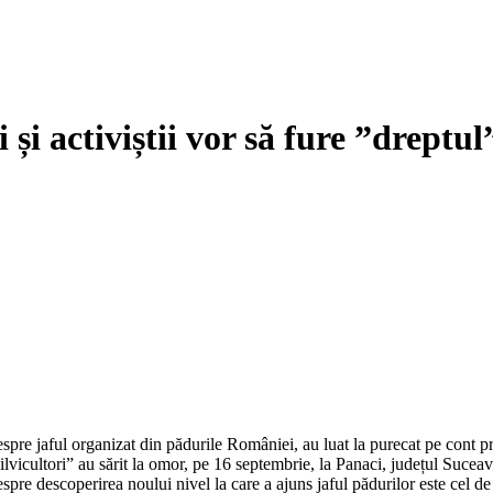
și activiștii vor să fure ”dreptul”
spre jaful organizat din pădurile României, au luat la purecat pe cont prop
silvicultori” au sărit la omor, pe 16 septembrie, la Panaci, județul Suceava
spre descoperirea noului nivel la care a ajuns jaful pădurilor este cel de