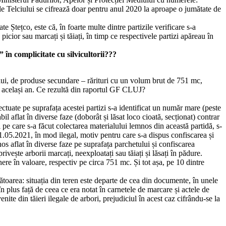
Telciului se cifrează doar pentru anul 2020 la aproape o jumătate de
te Ștețco, este că, în foarte multe dintre partizile verificare s-a
ior sau marcați și tăiați, în timp ce respectivele partizi apăreau în
 în complicitate cu silvicultorii???
lului, de produse secundare – rărituri cu un volum brut de 751 mc,
ie același an. Ce rezultă din raportul GF CLUJ?
ctuate pe suprafața acestei partizi s-a identificat un număr mare (peste
il aflat în diverse faze (doborât și lăsat loco cioată, secționat) contrar
pe care s-a făcut colectarea materialului lemnos din această partidă, s-
11.05.2021, în mod ilegal, motiv pentru care s-a dispus confiscarea și
 aflat în diverse faze pe suprafața parchetului și confiscarea
ivește arborii marcați, neexploatați sau tăiați și lăsați în pădure.
e în valoare, respectiv pe circa 751 mc. Și tot așa, pe 10 dintre
ătoarea: situația din teren este departe de cea din documente, în unele
în plus față de ceea ce era notat în carnetele de marcare și actele de
nite din tăieri ilegale de arbori, prejudiciul în acest caz cifrându-se la