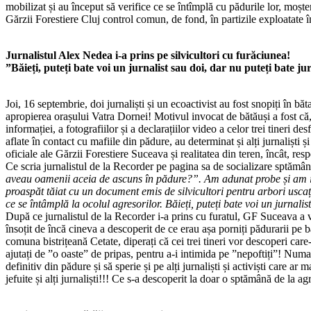
mobilizat și au început să verifice ce se întîmplă cu pădurile lor, moșt
Gărzii Forestiere Cluj control comun, de fond, în partizile exploatate 
Jurnalistul Alex Nedea i-a prins pe silvicultori cu furăciunea!
”Băieți, puteți bate voi un jurnalist sau doi, dar nu puteți bate ju
Joi, 16 septembrie, doi jurnaliști și un ecoactivist au fost snopiți în bă
apropierea orașului Vatra Dornei! Motivul invocat de bătăuși a fost că,
informației, a fotografiilor și a declarațiilor video a celor trei tineri 
aflate în contact cu mafiile din pădure, au determinat și alți jurnaliști 
oficiale ale Gărzii Forestiere Suceava și realitatea din teren, încât, re
Ce scria jurnalistul de la Recorder pe pagina sa de socializare sptămân
aveau oamenii aceia de ascuns în pădure?”. Am adunat probe și am intr
proaspăt tăiat cu un document emis de silvicultori pentru arbori usc
ce se întâmplă la ocolul agresorilor. Băieți, puteți bate voi un jurnali
După ce jurnalistul de la Recorder i-a prins cu furatul, GF Suceava a 
însoțit de încă cineva a descoperit de ce erau așa porniți pădurarii pe bă
comuna bistrițeană Cetate, diperați că cei trei tineri vor descoperi care
ajutați de ”o oaste” de pripas, pentru a-i intimida pe ”nepoftiți”! Numai
definitiv din pădure și să sperie și pe alți jurnaliști și activiști care ar
jefuite și alți jurnaliști!!! Ce s-a descoperit la doar o sptămână de la a