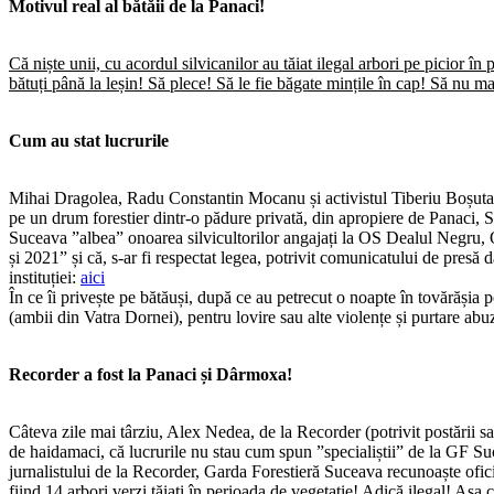
Motivul real al bătăii de la Panaci!
Că niște unii, cu acordul silvicanilor au tăiat ilegal arbori pe picior în
bătuți până la leșin! Să plece! Să le fie băgate mințile în cap! Să nu 
Cum au stat lucrurile
Mihai Dragolea, Radu Constantin Mocanu și activistul Tiberiu Boșutar au
pe un drum forestier dintr-o pădure privată, din apropiere de Panaci, Su
Suceava ”albea” onoarea silvicultorilor angajați la OS Dealul Negru, Or
și 2021” și că, s-ar fi respectat legea, potrivit comunicatului de presă dat
instituției:
aici
În ce îi privește pe bătăuși, după ce au petrecut o noapte în tovărășia pol
(ambii din Vatra Dornei), pentru lovire sau alte violențe și purtare abuzi
Recorder a fost la Panaci și Dârmoxa!
Câteva zile mai târziu, Alex Nedea, de la Recorder (potrivit postării sal
de haidamaci, că lucrurile nu stau cum spun ”specialiștii” de la GF Suc
jurnalistului de la Recorder, Garda Forestieră Suceava recunoaște ofici
fiind 14 arbori verzi tăiați în perioada de vegetație! Adică ilegal! Aș