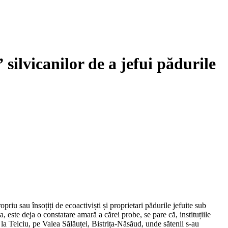
 silvicanilor de a jefui pădurile
riu sau însoțiți de ecoactiviști și proprietari pădurile jefuite sub
, este deja o constatare amară a cărei probe, se pare că, instituțiile
 la Telciu, pe Valea Sălăuței, Bistrița-Năsăud, unde sătenii s-au