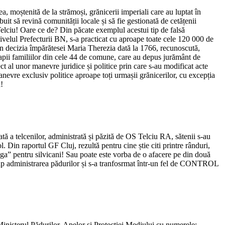
 moștenită de la strămoși, grănicerii imperiali care au luptat în
t să revină comunității locale și să fie gestionată de cetățenii
Telciu! Oare ce de? Din păcate exemplul acestui tip de falsă
nivelul Prefecturii BN, s-a practicat cu aproape toate cele 120 000 de
in decizia împărătesei Maria Therezia dată la 1766, recunoscută,
 capii familiilor din cele 44 de comune, care au depus jurământ de
ct al unor manevre juridice și politice prin care s-au modificat acte
manevre exclusiv politice aproape toți urmașii grănicerilor, cu excepția
!
ată a telcenilor, administrată și păzită de OS Telciu RA, sătenii s-au
l. Din raportul GF Cluj, rezultă pentru cine știe citi printre rânduri,
aga” pentru silvicani! Sau poate este vorba de o afacere pe din două
la cap administrarea pădurilor și s-a tranfosrmat într-un fel de CONTROL
 Ministerul Pădurilor, Apelor și Protecției Mediului cu numerele: