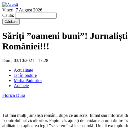
Vineri, 7 August 2026
Caută:
Săriți ”oameni buni”! Jurnaliștii 
României!!!
Dum, 03/10/2021 - 17:28
Actualitate
Jaf în pădure
Mafia Pădurilor
Anchete
Florica Dura
Tot mai mulți jurnaliști români, după ce au scris, filmat sau informat de
”controlul” silvicultorilor. Faptul că, ajutați de haidamaci unii dintre ”
abilitate cu aplicarea legii ”se screm” să le ascundă! Un alt exemplu de