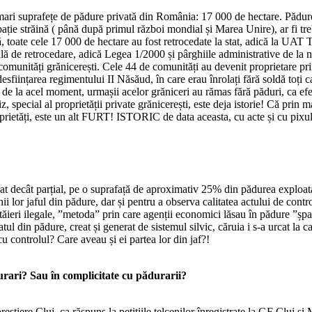
ari suprafețe de pădure privată din România: 17 000 de hectare. Pădurea,
ie străină ( până după primul război mondial și Marea Unire), ar fi trebui
, toate cele 17 000 de hectare au fost retrocedate la stat, adică la UAT 
ială de retrocedare, adică Legea 1/2000 și pârghiile administrative de la 
comunități grănicerești. Cele 44 de comunități au devenit proprietare pr
esființarea regimentului II Năsăud, în care erau înrolați fără soldă toți
 de la acel moment, urmașii acelor grăniceri au rămas fără păduri, ca efe
, special al proprietății private grănicerești, este deja istorie! Că prin 
prietăți, este un alt FURT! ISTORIC de data aceasta, cu acte și cu pixul
lizat decât parțial, pe o suprafață de aproximativ 25% din pădurea exploat
ii lor jaful din pădure, dar și pentru a observa calitatea actului de contro
 tăieri ilegale, ”metoda” prin care agenții economici lăsau în pădure ”șp
ratul din pădure, creat și generat de sistemul silvic, căruia i s-a urcat 
 cu controlul? Care aveau și ei partea lor din jaf?!
rari? Sau în complicitate cu pădurarii?
estiere Cluj, ca răspuns la petițiile telcenilor înregistrate la GF Cluj și