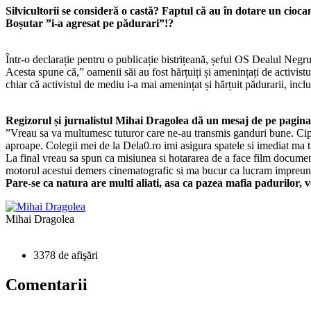
Silvicultorii se consideră o castă? Faptul că au în dotare un ciocan
Boșutar ”i-a agresat pe pădurari”!?
Într-o declarație pentru o publicație bistrițeană, șeful OS Dealul Neg
Acesta spune că,” oamenii săi au fost hărțuiți și amenințați de activist
chiar că activistul de mediu i-a mai amenințat și hărțuit pădurarii, inclu
Regizorul și jurnalistul Mihai Dragolea dă un mesaj de pe pagina
”Vreau sa va multumesc tuturor care ne-au transmis ganduri bune. Cipri
aproape. Colegii mei de la Dela0.ro imi asigura spatele si imediat ma
La final vreau sa spun ca misiunea si hotararea de a face film docu
motorul acestui demers cinematografic si ma bucur ca lucram impreuna. 
Pare-se ca natura are multi aliati, asa ca pazea mafia padurilor, 
Mihai Dragolea
3378 de afişări
Comentarii