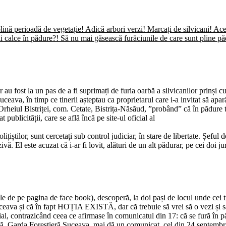
 plină perioadă de vegetație! Adică arbori verzi! Marcați de silvicani! Aces
mai calce în pădure?! Să nu mai găsească furăciunile de care sunt pline 
 fost la un pas de a fi suprimați de furia oarbă a silvicanilor prinși c
ceava, în timp ce tinerii așteptau ca proprietarul care i-a invitat să apa
heiul Bistriței, com. Cetate, Bistrița-Năsăud, ”probând” că în pădure tot
 publicității, care se află încă pe site-ul oficial al
ițiștilor, sunt cercetați sub control judiciar, în stare de libertate. Șeful 
vă. El este acuzat că i-ar fi lovit, alături de un alt pădurar, pe cei doi ju
e de pe pagina de face book), descoperă, la doi pași de locul unde cei trei
eava și că în fapt HOȚIA EXISTĂ, dar că trebuie să vrei să o vezi și să ș
al, contrazicând ceea ce afirmase în comunicatul din 17: că se fură în pă
a că, Garda Forestieră Suceava, mai dă un comunicat, cel din 24 septembrie