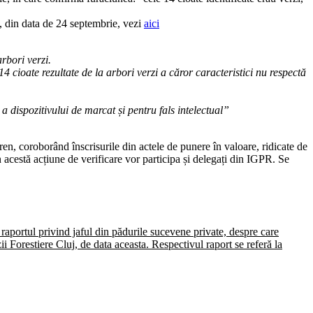
a, din data de 24 septembrie, vezi
aici
rbori verzi.
4 cioate rezultate de la arbori verzi a căror caracteristici nu respectă
 dispozitivului de marcat și pentru fals intelectual”
n, coroborând înscrisurile din actele de punere în valoare, ridicate de
n acestă acțiune de verificare vor participa și delegați din IGPR. Se
e raportul privind jaful din pădurile sucevene private, despre care
zii Forestiere Cluj, de data aceasta. Respectivul raport se referă la