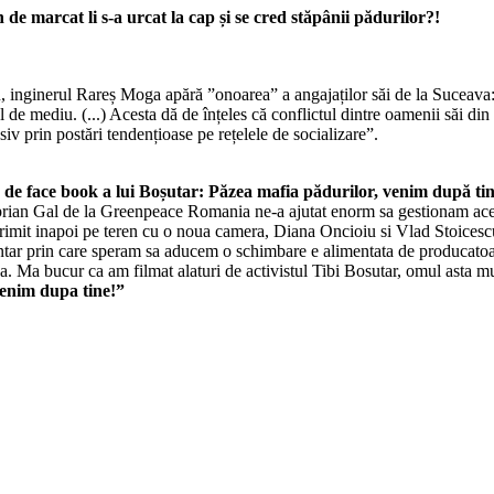
 de marcat li s-a urcat la cap și se cred stăpânii pădurilor?!
ru, inginerul Rareș Moga apără ”onoarea” a angajaților săi de la Suceava
ul de mediu. (...) Acesta dă de înțeles că conflictul dintre oamenii săi di
siv prin postări tendențioase pe rețelele de socializare”.
 de face book a lui Boșutar: Păzea mafia pădurilor, venim după tin
an Gal de la Greenpeace Romania ne-a ajutat enorm sa gestionam acest ca
 trimit inapoi pe teren cu o noua camera, Diana Oncioiu si Vlad Stoice
mentar prin care speram sa aducem o schimbare e alimentata de produca
Ma bucur ca am filmat alaturi de activistul Tibi Bosutar, omul asta mut
venim dupa tine!”