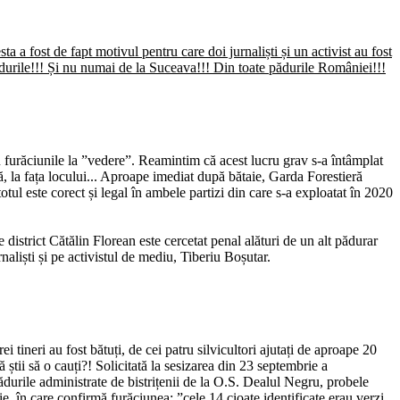
ta a fost de fapt motivul pentru care doi jurnaliști și un activist au fost
pădurile!!! Și nu numai de la Suceava!!! Din toate pădurile României!!!
u furăciunile la ”vedere”. Reamintim că acest lucru grav s-a întâmplat
ră, la fața locului... Aproape imediat după bătaie, Garda Forestieră
ul este corect și legal în ambele partizi din care s-a exploatat în 2020
de district Cătălin Florean este cercetat penal alături de un alt pădurar
rnaliști și pe activistul de mediu, Tiberiu Boșutar.
 tineri au fost bătuți, de cei patru silvicultori ajutați de aproape 20
tii să o cauți?! Solicitată la sesizarea din 23 septembrie a
durile administrate de bistrițenii de la O.S. Dealul Negru, probele
, în care confirmă furăciunea: ”cele 14 cioate identificate erau verzi,