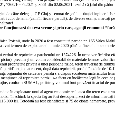
7360/10.05.2021 și 8661 din 02.06.2021 rezultă că jaful din pădurile 
ini de către delegații GF Cluj și semnat de șeful instituției inginerul Istra
cubi de lemn (cam în fiecare partidă), de diverse esențe, marcați pe pic
nalizate!
re funcționează de ceva vreme și prin care, agenții economici ”fură”
9 Valea Poienii, unde în 2020 a fost constituită partida nr. 165 Valea Ma
 a avut termen de exploatare din iunie 2020 până la finele luii octombr
 verbal de reprimire a parchetului nr. 1374226. În urma verificărilor efe
pe picior), precum și un volum considerabil de materiale lemnos valorificab
ul proprietate privată a unei persoane fizice, teren traversat de drumul 
 partidă exploatat recent, după data reprimirii, posibil în zilele de 10-
 organului de cercetare penală s-a dispus scoaterea materialului lemnos
ențiunea că reprimirea partizii s-a făcut cu încălcarea legii în ceea ce pr
oțire, conform SUMAL, pe întreg volumul brut prevăzut în actul de puner
e date în exploatare unui al agent economic realitatea din teren este urm
olizi, în schimb la specia fag au fost descoperiți zeci de arbori marcați 
115.000 lei. Totodată au fost identificate și 75 de cioate nemarcate, prove