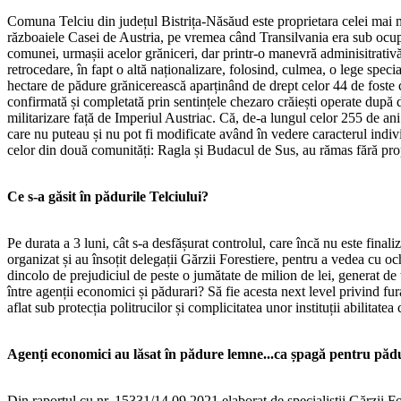
Comuna Telciu din județul Bistrița-Năsăud este proprietara celei mai m
războaiele Casei de Austria, pe vremea când Transilvania era sub ocupaț
comunei, urmașii acelor grăniceri, dar printr-o manevră adminisitrativă
retrocedare, în fapt o altă naționalizare, folosind, culmea, o lege spec
hectare de pădure grănicerească aparținând de drept celor 44 de foste 
confirmată și completată prin sentințele chezaro crăiești operate după d
militarizare față de Imperiul Austriac. Că, de-a lungul celor 255 de ani
care nu puteau și nu pot fi modificate având în vedere caracterul indiviz
celor din două comunități: Ragla și Budacul de Sus, au rămas fără pro
Ce s-a găsit în pădurile Telciului?
Pe durata a 3 luni, cât s-a desfășurat controlul, care încă nu este fina
organizat și au însoțit delegații Gărzii Forestiere, pentru a vedea cu och
dincolo de prejudiciul de peste o jumătate de milion de lei, generat de
între agenții economici și pădurari? Să fie acesta next level privind fu
aflat sub protecția politrucilor și complicitatea unor instituții abilitatea
Agenți economici au lăsat în pădure lemne...ca șpagă pentru pădu
Din raportul cu nr. 15331/14.09.2021 elaborat de specialiștii Gărzii For