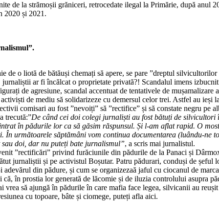
enite de la strămoșii grăniceri, retrocedate ilegal la Primărie, după anul 
în 2020 și 2021.
rnalismul”.
taie de o liotă de bătăuși chemați să apere, se pare ”dreptul silvicultorilo
 jurnaliștii ar fi încălcat o proprietate privată?! Scandalul imens izbucn
desfigurați de agresiune, scandal accentuat de tentativele de mușamalizare a
și activiști de mediu să solidarizeze cu demersul celor trei. Astfel au ieși
spectivii comisari au fost ”nevoiți” să ”rectifice” și să constate negru pe
a trecută:”
De când cei doi colegi jurnaliști au fost bătuți de silvicult
at în pădurile lor ca să găsim răspunsul. Și l-am aflat rapid. O mostr
ați. În următoarele săptămâni vom continua documentarea (luându-ne to
st sau doi, dar nu puteți bate jurnalismul”
, a scris mai jurnalistul.
venit ”rectificări” privind furăciunile din pădurile de la Panaci și Dârm
tut jurnaliștii și pe activistul Boșutar. Patru pădurari, conduși de șeful l
-i adevărul din pădure, și cum se organizezaă jaful cu ciocanul de marcat, 
 că, în prostia lor generată de lăcomie și de iluzia controlului asupra pădu
 mai vrea să ajungă în pădurile în care mafia face legea, silvicanii au reuși
gresiunea cu topoare, bâte și ciomege, puteți afla aici.