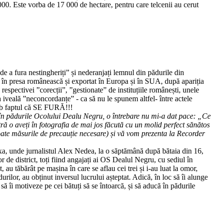
2000. Este vorba de 17 000 de hectare, pentru care telcenii au cerut
r de a fura nestingheriți” și nederanjați lemnul din pădurile din
it în presa românească și exportat în Europa și în SUA, după apariția
 respectivei ”corecții”, ”gestionate” de instituțiile românești, unele
 la iveală ”neconcordanțe” - ca să nu le spunem altfel- între actele
 alb faptul că SE FURĂ!!!
ori în pădurile Ocolului Dealu Negru, o întrebare nu mi-a dat pace: „Ce
ă o aveți în fotografia de mai jos făcută cu un molid perfect sănătos
ate măsurile de precauție necesare) și vă vom prezenta la Recorder
oxa, unde jurnalistul Alex Nedea, la o săptămână după bătaia din 16,
or de district, toți fiind angajați ai OS Dealul Negru, cu sediul în
au tăbărât pe mașina în care se aflau cei trei și i-au luat la omor,
rilor, au obținut inversul lucrului așteptat. Adică, în loc să îi alunge
t să îi motiveze pe cei bătuți să se întoarcă, și să aducă în pădurile