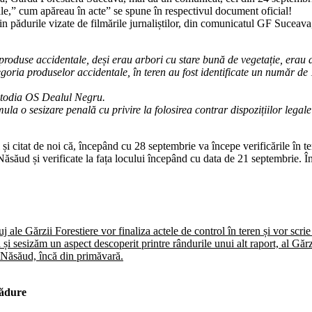
ale,” cum apăreau în acte” se spune în respectivul document oficial!
rin pădurile vizate de filmările jurnaliștilor, din comunicatul GF Suceav
produse accidentale, deși erau arbori cu stare bună de vegetație, erau a
oria produselor accidentale, în teren au fost identificate un număr de 1
ustodia OS Dealul Negru.
 o sesizare penală cu privire la folosirea contrar dispozițiilor legale a
citat de noi că, începând cu 28 septembrie va începe verificările în tere
a-Năsăud și verificate la fața locului începând cu data de 21 septembrie. Î
uj ale Gărzii Forestiere vor finaliza actele de control în teren și vor scri
i și sesizăm un aspect descoperit printre rândurile unui alt raport, al Găr
a-Năsăud, încă din primăvară.
pădure