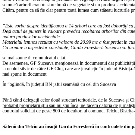
semn că arborii erau în stare bună de vegetație și nu produse accident
Cităm, pentru ca să fie clar pentru toată lumea cum stăteau lucrurile p
”Este vorba despre identificarea a 14 arbori care au fost doborâți ca 
Deși actul de punere în valoare prevedea recoltarea arborilor din categ
natura produselor accidentale.
Materialul lemnos rezultat cu valoare de 20.99 mc a fost predat în c
Ca urmare a aspectelor constatate, Garda Forestieră Suceava va formula
se mai spune în comunicatul citat.
De asemenea, GF Suceava menționează în documentul dat publicității și 
la ocolul silvic de către GF Cluj, care are jursdicție în județul Bistriț
mai spune în document.
În ”oglindă, în județul BN jaful seamănă cu cel din Suceava
Până când delegații celor două structuri teritoriale, de la Suceava și Cl
probabil proprietarii știu sau nu știu încă, ne facem datoria de jurnalișt
controlul solicitat de peste 800 de locuitori ai comunei Telciu, Bistriț
Sătenii din Telciu au însoțit Garda Forestieră în controalele din 