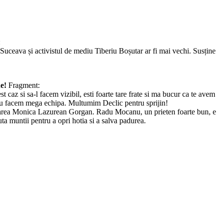
:
n Suceava și activistul de mediu Tiberiu Boșutar ar fi mai vechi. Susține
e!
Fragment:
z si sa-l facem vizibil, esti foarte tare frate si ma bucur ca te avem
scu facem mega echipa. Multumim Declic pentru sprijin!
toarea Monica Lazurean Gorgan. Radu Mocanu, un prieten foarte bun, e
a muntii pentru a opri hotia si a salva padurea.