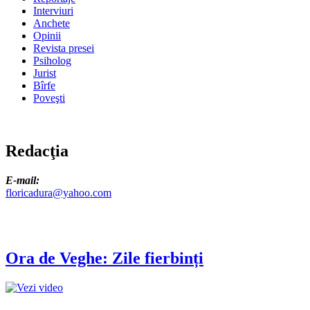
Interviuri
Anchete
Opinii
Revista presei
Psiholog
Jurist
Bîrfe
Poveşti
Redacţia
E-mail:
floricadura@yahoo.com
Ora de Veghe: Zile fierbinți