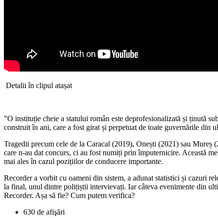
Detalii în clipul atașat
”O instituție cheie a statului român este deprofesionalizată și ținută 
construit în ani, care a fost girat și perpetuat de toate guvernările din
Tragedii precum cele de la Caracal (2019), Onești (2021) sau Mureș (20
care n-au dat concurs, ci au fost numiți prin împuternicire. Această met
mai ales în cazul pozițiilor de conducere importante.
Recorder a vorbit cu oameni din sistem, a adunat statistici și cazuri rel
la final, unul dintre polițiștii intervievați. Iar câteva evenimente din u
Recorder. Așa să fie? Cum putem verifica?
630 de afişări