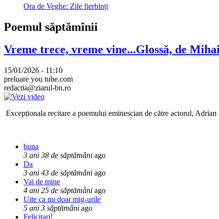
Ora de Veghe: Zile fierbinți
Poemul săptămînii
Vreme trece, vreme vine...Glossă, de Mih
15/01/2026 - 11:10
preluare you tube.com
redactia@ziarul-bn.ro
Excepționala recitare a poemului eminescian de către actorul, Adrian P
buna
3 ani 38 de săptămâni
ago
Da
3 ani 43 de săptămâni
ago
Vai de mine
4 ani 25 de săptămâni
ago
Uite ca nu doar mig-urile
5 ani 3 săptămâni
ago
Felicitari!