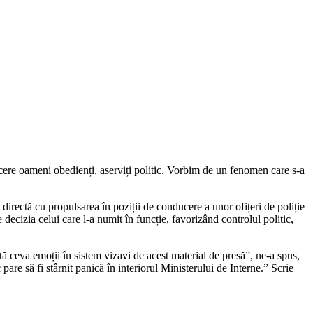
ucere oameni obedienți, aserviți politic. Vorbim de un fenomen care s-a
irectă cu propulsarea în poziții de conducere a unor ofițeri de poliție
decizia celui care l-a numit în funcție, favorizând controlul politic,
stă ceva emoții în sistem vizavi de acest material de presă”, ne-a spus,
pare să fi stârnit panică în interiorul Ministerului de Interne.” Scrie