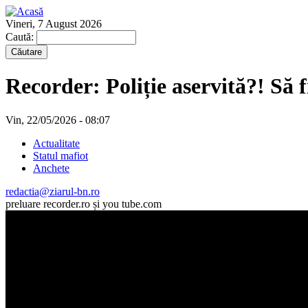
Vineri, 7 August 2026
Caută:
Recorder: Poliție aservită?! Să
Vin, 22/05/2026 - 08:07
Actualitate
Statul mafiot
Anchete
redactia@ziarul-bn.ro
preluare recorder.ro și you tube.com