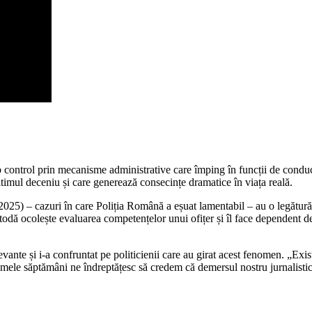
sub control prin mecanisme administrative care împing în funcții de cond
 ultimul deceniu și care generează consecințe dramatice în viața reală.
25) – cazuri în care Poliția Română a eșuat lamentabil – au o legătură d
odă ocolește evaluarea competențelor unui ofițer și îl face dependent de 
evante și i-a confruntat pe politicienii care au girat acest fenomen. „Exi
ltimele săptămâni ne îndreptățesc să credem că demersul nostru jurnalistic 