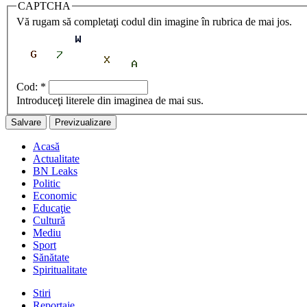
CAPTCHA
Vă rugam să completaţi codul din imagine în rubrica de mai jos.
Cod:
*
Introduceţi literele din imaginea de mai sus.
Acasă
Actualitate
BN Leaks
Politic
Economic
Educaţie
Cultură
Mediu
Sport
Sănătate
Spiritualitate
Stiri
Reportaje