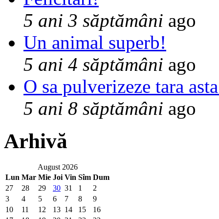
5 ani 3 săptămâni
ago
Un animal superb!
5 ani 4 săptămâni
ago
O sa pulverizeze tara asta
5 ani 8 săptămâni
ago
Arhivă
August 2026
Lun
Mar
Mie
Joi
Vin
Sîm
Dum
27
28
29
30
31
1
2
3
4
5
6
7
8
9
10
11
12
13
14
15
16