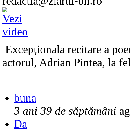
redactia@ziarul-bn.ro
Excepționala recitare a poe
actorul, Adrian Pintea, la fe
buna
3 ani 39 de săptămâni
ag
Da