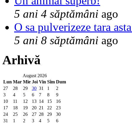
Un animal superb!
5 ani 4 săptămâni
ago
O sa pulverizeze tara asta
5 ani 8 săptămâni
ago
Arhivă
August 2026
Lun
Mar
Mie
Joi
Vin
Sîm
Dum
27
28
29
30
31
1
2
3
4
5
6
7
8
9
10
11
12
13
14
15
16
17
18
19
20
21
22
23
24
25
26
27
28
29
30
31
1
2
3
4
5
6