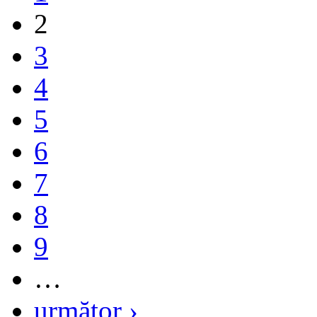
2
3
4
5
6
7
8
9
…
următor ›