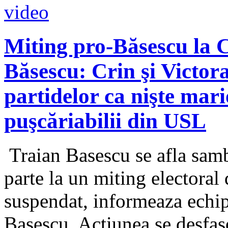
Miting pro-Băsescu la 
Băsescu: Crin şi Victora
partidelor ca nişte mari
puşcăriabilii din USL
Traian Basescu se afla samb
parte la un miting electoral 
suspendat, informeaza echip
Basescu. Actiunea se desfas