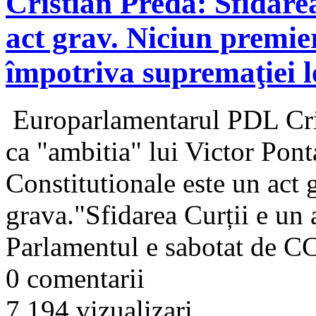
Cristian Preda: Sfidare
act grav. Niciun premier
împotriva supremaţiei l
Europarlamentarul PDL Cris
ca "ambitia" lui Victor Pont
Constitutionale este un act 
grava."Sfidarea Curții e un 
Parlamentul e sabotat de CC
0 comentarii
7.194 vizualizari