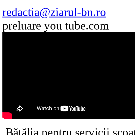
redactia@ziarul-bn.ro
preluare you tube.com
Bătălia pentru servicii scoate