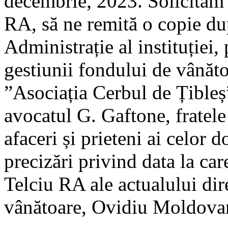
decembrie, 2023. Solicităm
RA, să ne remită o copie du
Administrație al instituției,
gestiunii fondului de vânăto
”Asociația Cerbul de Țibleș”,
avocatul G. Gaftone, fratel
afaceri și prieteni ai celor 
precizări privind data la ca
Telciu RA ale actualului dire
vânătoare, Ovidiu Moldovan