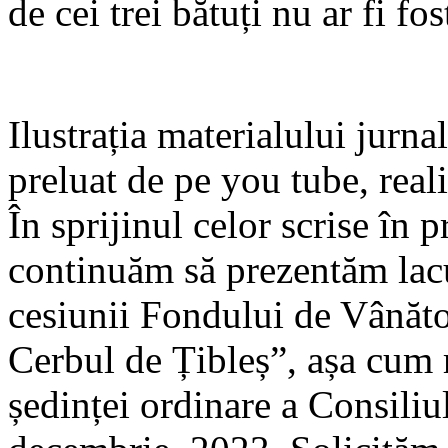
de cei trei bătuți nu ar fi fo
Ilustrația materialului jurnal
preluat de pe you tube, rea
În sprijinul celor scrise în 
continuăm să prezentăm lacu
cesiunii Fondului de Vânăto
Cerbul de Țibleș”, așa cum r
ședinței ordinare a Consiliu