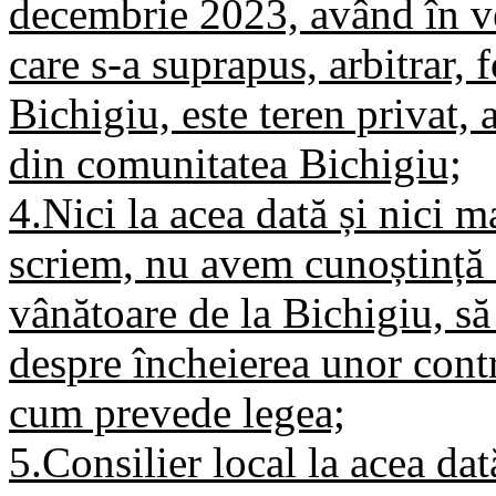
decembrie 2023, având în ve
care s-a suprapus, arbitrar,
Bichigiu, este teren privat, a
din comunitatea Bichigiu;
4.Nici la acea dată și nici m
scriem, nu avem cunoștință 
vânătoare de la Bichigiu, să 
despre încheierea unor cont
cum prevede legea;
5.Consilier local la acea d