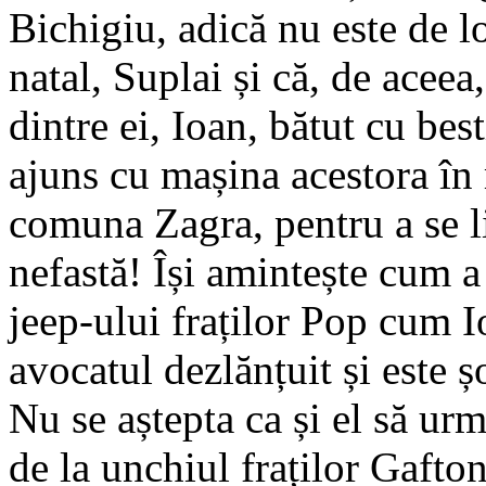
Bichigiu, adică nu este de lo
natal, Suplai și că, de aceea,
dintre ei, Ioan, bătut cu bes
ajuns cu mașina acestora în 
comuna Zagra, pentru a se li
nefastă! Își amintește cum a
jeep-ului fraților Pop cum I
avocatul dezlănțuit și este 
Nu se aștepta ca și el să ur
de la unchiul fraților Gafto