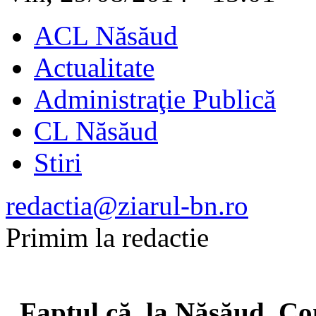
ACL Năsăud
Actualitate
Administraţie Publică
CL Năsăud
Stiri
redactia@ziarul-bn.ro
Primim la redactie
Faptul că, la Năsăud, Con