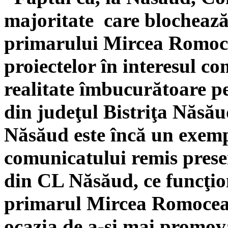
majoritate care blochează 
primarului Mircea Romocea
proiectelor în interesul co
realitate îmbucurătoare p
din judeţul Bistriţa Năsă
Năsăud este încă un exemplu
comunicatului remis prese
din CL Năsăud, ce funcţione
primarul Mircea Romocea a
ocazia de a-şi mai promova