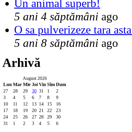
Un animal superb!
5 ani 4 săptămâni
ago
O sa pulverizeze tara asta
5 ani 8 săptămâni
ago
Arhivă
August 2026
Lun
Mar
Mie
Joi
Vin
Sîm
Dum
27
28
29
30
31
1
2
3
4
5
6
7
8
9
10
11
12
13
14
15
16
17
18
19
20
21
22
23
24
25
26
27
28
29
30
31
1
2
3
4
5
6