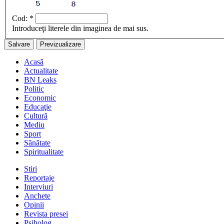
Cod:
*
Introduceţi literele din imaginea de mai sus.
Acasă
Actualitate
BN Leaks
Politic
Economic
Educaţie
Cultură
Mediu
Sport
Sănătate
Spiritualitate
Stiri
Reportaje
Interviuri
Anchete
Opinii
Revista presei
Psiholog