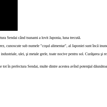
tura Sendai când tsunami a lovit Japonia, luna trecută.
rez, cunoscute sub numele "coşul alimentar", al Japoniei sunt încă inund
ustriale, ulei, şi metale grele, toate nocive pentru sol. Curăţarea şi reda
tot în prefectura Sendai, multe dintre acestea avînd potenţial dăunătoar 