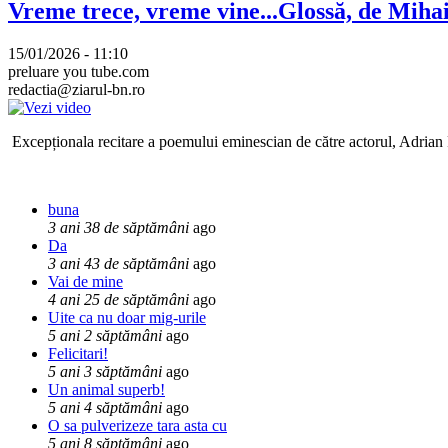
Vreme trece, vreme vine...Glossă, de Mih
15/01/2026 - 11:10
preluare you tube.com
redactia@ziarul-bn.ro
Excepționala recitare a poemului eminescian de către actorul, Adrian P
buna
3 ani 38 de săptămâni
ago
Da
3 ani 43 de săptămâni
ago
Vai de mine
4 ani 25 de săptămâni
ago
Uite ca nu doar mig-urile
5 ani 2 săptămâni
ago
Felicitari!
5 ani 3 săptămâni
ago
Un animal superb!
5 ani 4 săptămâni
ago
O sa pulverizeze tara asta cu
5 ani 8 săptămâni
ago