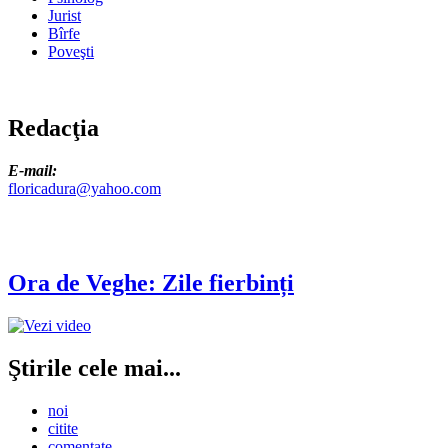
Jurist
Bîrfe
Poveşti
Redacţia
E-mail:
floricadura@yahoo.com
Ora de Veghe: Zile fierbinți
Ştirile cele mai...
noi
citite
comentate