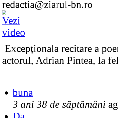
redactia@ziarul-bn.ro
Excepționala recitare a poe
actorul, Adrian Pintea, la fe
buna
3 ani 38 de săptămâni
ag
Da