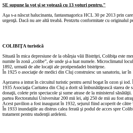
SE supune la vot şi se votează cu 13 voturi pentru."
Aşa s-a născut halucinanta, fantasmagorica HCL 30 pe 2013 prin care se 
urgenţă. Dacă nu are altă treabă. Pentzrtu conformitate cu originalul 
COLIBIŢA turistică
Situată în mica depresiune de la obârşia văii Bistriţei, Colibiţa este m
numite în zonă „colibe”, de unde şi-a luat numele. Microclimatul locului 
1892, urmată de alte locaţii ale protipendadei bistriţene.
În 1925 o asociaţie de medici din Cluj construiesc un sanatoriu, iar în
Aşezarea a intrat în circuitul turistic pentru aerul bogat în ozon şi iod
1935 Asociaţia Caritatea din Cluj a dorit să îmbunătăţească starea de săn
donaţii, colete prin spectacole şi sume atrase de la ministerul sănătăţii.
partea Rectoratului Universitar 200 mii lei, alţi 250 de mii au fost atraş
Acest pavilion a fost inaugurat în 1932, sejurul fiind acoperit de cătr
În 1933 inundaţiile au distrus calea ferată şi podul de acces spre Colib
tratament pentru studenţii ardeleni.