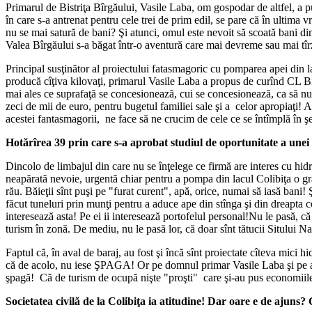
Primarul de Bistriţa Bîrgăului, Vasile Laba, om gospodar de altfel, a pu
în care s-a antrenat pentru cele trei de prim edil, se pare că în ultima v
nu se mai satură de bani? Şi atunci, omul este nevoit să scoată bani di
Valea Bîrgăului s-a băgat într-o aventură care mai devreme sau mai tîrz
Principal susţinător al proiectului fatasmagoric cu pomparea apei din la
producă cîţiva kilovaţi, primarul Vasile Laba a propus de curînd CL Bist
mai ales ce suprafaţă se concesionează, cui se concesionează, ca să nu m
zeci de mii de euro, pentru bugetul familiei sale şi a celor apropiaţi! 
acestei fantasmagorii, ne face să ne crucim de cele ce se întîmplă în şed
Hotărîrea 39 prin care s-a aprobat studiul de oportunitate a un
Dincolo de limbajul din care nu se înţelege ce firmă are interes cu hidr
neapărată nevoie, urgentă chiar pentru a pompa din lacul Colibiţa o gră
rău. Băieţii sînt puşi pe "furat curent", apă, orice, numai să iasă bani
făcut tuneluri prin munţi pentru a aduce ape din stînga şi din dreapta co
interesează asta! Pe ei ii interesează portofelul personal!Nu le pasă, c
turism în zonă. De mediu, nu le pasă lor, că doar sînt tătucii Sitului N
Faptul că, în aval de baraj, au fost şi încă sînt proiectate cîteva mici 
că de acolo, nu iese ŞPAGA! Or pe domnul primar Vasile Laba şi pe ai l
şpagă! Că de turism de ocupă nişte "proşti" care şi-au pus economiile 
Societatea civilă de la Colibiţa ia atitudine! Dar oare e de ajuns?