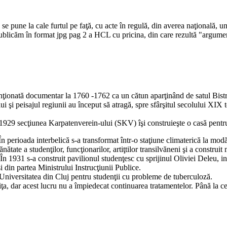
pune la cale furtul pe faţă, cu acte în regulă, din averea naţională, un
publicăm în format jpg pag 2 a HCL cu pricina, din care rezultă "argumen
enţionată documentar la 1760 -1762 ca un cătun aparţinând de satul Bistri
şi peisajul regiunii au început să atragă, spre sfârşitul secolului XIX tot 
 1929 secţiunea Karpatenverein-ului (SKV) îşi construieşte o casă pentru 
. În perioada interbelică s-a transformat într-o staţiune climaterică la mo
ătate a studenţilor, funcţionarilor, artiţtilor transilvăneni şi a construi
 În 1931 s-a construit pavilionul studenţesc cu sprijinul Oliviei Deleu, in
i din partea Ministrului Instrucţiunii Publice.
e Universitatea din Cluj pentru studenţii cu probleme de tuberculoză.
iţa, dar acest lucru nu a împiedecat continuarea tratamentelor. Până la ce