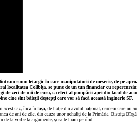
a dintr-un somn letargic în care manipulatorii de meserie, de pe apr
tral localitatea Colibiţa, se pune de un tun financiar cu repercursiu
păgi de zeci de mii de euro, ca efect al pompării apei din lacul de a
ine cine sînt băieţii deştepţi care vor să facă această inginerie SF.
n acest caz, încă în faşă, de hoţie din avutul naţional, oameni care nu au 
ca de ani de zile, din cauza unor nehaliţi de la Primăria Bistriţa Bîrgăul
em de la vorbe la argumente, şi să le luăm pe rînd.