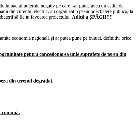
ţi de impactul puternic negativ pe care l-ar putea avea un astfel de
 banii din curentul electric, au organizat o pseudodezbatere publică, la
baterii să fie în favoarea proiectului.
Adică a ŞPĂGII!!!!
namita economia naţională şi ar putea pune pe butuci, definitiv, orice
oportunitate pentru concesionarea unie suprafeţe de teren din
pera din terenul degradat.
ru comună.