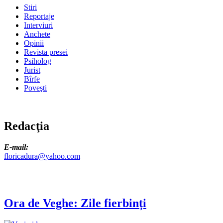
Stiri
Reportaje
Interviuri
Anchete
Opinii
Revista presei
Psiholog
Jurist
Bîrfe
Poveşti
Redacţia
E-mail:
floricadura@yahoo.com
Ora de Veghe: Zile fierbinți