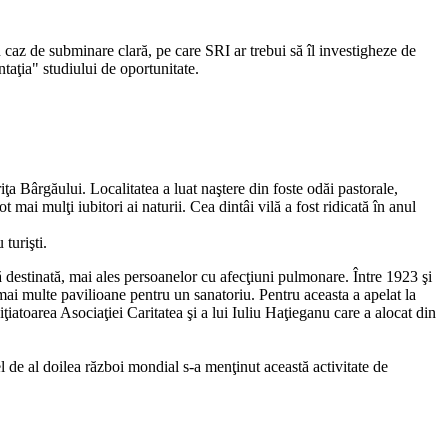
 caz de subminare clară, pe care SRI ar trebui să îl investigheze de
taţia" studiului de oportunitate.
ţa Bârgăului. Localitatea a luat naştere din foste odăi pastorale,
mai mulţi iubitori ai naturii. Cea dintâi vilă a fost ridicată în anul
turişti.
dă destinată, mai ales persoanelor cu afecţiuni pulmonare. Între 1923 şi
t mai multe pavilioane pentru un sanatoriu. Pentru aceasta a apelat la
iţiatoarea Asociaţiei Caritatea şi a lui Iuliu Haţieganu care a alocat din
l de al doilea război mondial s-a menţinut această activitate de