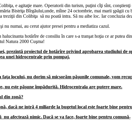
olibiţa, e agitaţie mare. Operatorii din turism, puţini cîţi sînt, conştien
 Primăria Bistriţa Bîrgăului,unde, mîine 24 octombrie, mai marii şpăgii cu
a treziţii din Colibiţa să nu poată intra. Să nu aibe loc. Iar concluzia dez
 şi nu numai, au cerut ajutor presei pentru a mediatiza cazul.
halucinanta hotărîre de consiliu în care s-a tranşat hoţia ce ar putea di
 situl Natura 2000 Cuşma!
ei, prezintă proiectul de hotărîre privind aprobarea studiului de 
irea unei hidrocentrale prin pompaj.
 la faţa locului, nu dorim să micşorăm păşunile comunale, vom recu
e, nu este păşune împădurită. Hidrocentrala are putere mare.
ul din zonă?
onă, dacă ne intră 4 miliarde la bugetul local este foarte bine pent
ă nu afectează nimic. Dacă se va face, foarte bine pentru comună-