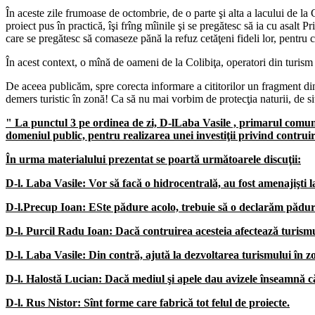
În aceste zile frumoase de octombrie, de o parte şi alta a lacului de la C
proiect pus în practică, îşi frîng mîinile şi se pregătesc să ia cu asalt
care se pregătesc să comaseze pănă la refuz cetăţeni fideli lor, pentru c
În acest context, o mînă de oameni de la Colibiţa, operatori din turism
De aceea publicăm, spre corecta informare a cititorilor un fragment din 
demers turistic în zonă! Ca să nu mai vorbim de protecţia naturii, de
" La punctul 3 pe ordinea de zi, D-lLaba Vasile , primarul comun
domeniul public, pentru realizarea unei investiţii privind contru
În urma materialului prezentat se poartă următoarele discuţii:
D-l. Laba Vasile: Vor să facă o hidrocentrală, au fost amenajişti
D-l.Precup Ioan: ESte pădure acolo, trebuie să o declarăm pădur
D-l. Purcil Radu Ioan: Dacă contruirea acesteia afectează turism
D-l. Laba Vasile: Din contră, ajută la dezvoltarea turismului în z
D-l. Halostă Lucian: Dacă mediul şi apele dau avizele înseamnă c
D-l. Rus Nistor: Sînt forme care fabrică tot felul de proiecte.