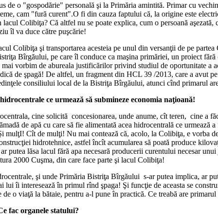
s de o "gospodărie" personală şi la Primăria amintită. Primar cu vechime,
reme, cam "fură curent".O fi din cauza faptului că, la origine este electri
n lacul Colibiţa? Că altfel nu se poate explica, cum o persoană aşezată, 
iu îl va duce către puşcărie!
cul Colibiţa şi transportarea acesteia pe unul din versanţii de pe partea
riţa Bîrgăului, pe care îl conduce ca maşina primăriei, un proiect fără c
ai vorbim de abureala justificărilor privind studiul de oportunitate a ac
Adică de şpagă! De altfel, un fragment din HCL 39 /2013, care a avut pe o
inţele consiliului local de la Bistriţa Bîrgăului, atunci cînd primarul are
ei hidrocentrale ce urmează să submineze economia naţioană!
ocentrala, cine solicită concesionarea, unde anume, cît teren, cine a făcu
madă de apă cu care să fie alimentată acea hidrocentrală ce urmează a fi c
! Şi mulţI! Cît de mulţi! Nu mai contează că, acolo, la Colibiţa, e vorba 
nstrucţiei hidrotehnice, astfel încît acumularea să poată produce kilovaţii 
ă ar putea lăsa lacul fără apa necesară producerii curentului necesar unui
atura 2000 Cuşma, din care face parte şi lacul Colibiţa!
hidrocentrale, şi unde Primăria Bistriţa Bîrgăului s-ar putea implica, ar pu
ui îi interesează în primul rînd şpaga! Şi funcţie de aceasta se constru
de o viaţă la bătaie, pentru a-l pune în practică. Ce treabă are primaru
 Ce fac organele statului?