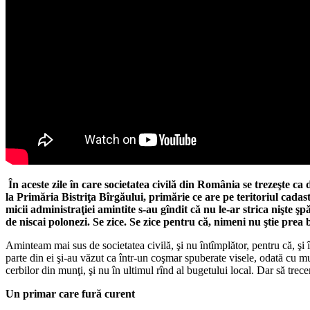
În aceste zile în care societatea civilă din România se trezeşte c
la Primăria Bistriţa Bîrgăului, primărie ce are pe teritoriul cadas
micii administraţiei amintite s-au gîndit că nu le-ar strica nişte ş
de niscai polonezi. Se zice. Se zice pentru că, nimeni nu ştie prea b
Aminteam mai sus de societatea civilă, şi nu întîmplător, pentru că, şi î
parte din ei şi-au văzut ca într-un coşmar spuberate visele, odată cu mun
cerbilor din munţi, şi nu în ultimul rînd al bugetului local. Dar să trec
Un primar care fură curent