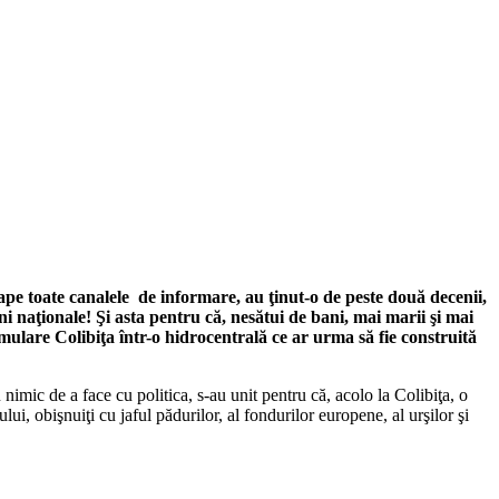
oape toate canalele de informare, au ţinut-o de peste două decenii,
ni naţionale! Şi asta pentru că, nesătui de bani, mai marii şi mai
cumulare Colibiţa într-o hidrocentrală ce ar urma să fie construită
nimic de a face cu politica, s-au unit pentru că, acolo la Colibiţa, o
ui, obişnuiţi cu jaful pădurilor, al fondurilor europene, al urşilor şi