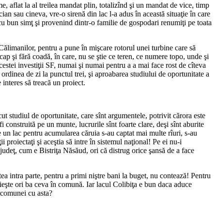
 aflat la al treilea mandat plin, totalizînd şi un mandat de vice, timp
cian sau cineva, vre-o sirenă din lac l-a adus în această situaţie în care
cu bun simţ şi provenind dintr-o familie de gospodari renumiţi pe toata
 Călimanilor, pentru a pune în mişcare rotorul unei turbine care să
ap şi fără coadă, în care, nu se ştie ce teren, ce numere topo, unde şi
estei investiţii SF, numai şi numai pentru a a mai face rost de cîteva
rdinea de zi la punctul trei, şi aproabarea studiului de oportunitate a
 interes să treacă un proiect.
t studiul de oportunitate, care sînt argumentele, potrivit cărora este
onstruită pe un munte, lucrurile sînt foarte clare, deşi sînt aburite
de un lac pentru acumularea căruia s-au captat mai multe rîuri, s-au
proiectaţi şi aceştia să intre în sistemul naţional! Pe ei nu-i
 judeţ, cum e Bistriţa Năsăud, ori că distrug orice şansă de a face
tea intra parte, pentru a primi niştre bani la buget, nu contează! Pentru
ieşte ori ba ceva în comună. Iar lacul Colibiţa e bun daca aduce
l comunei cu asta?