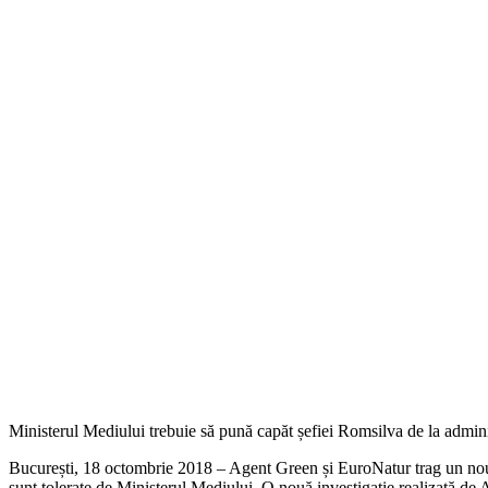
Ministerul Mediului trebuie să pună capăt șefiei Romsilva de la admini
București, 18 octombrie 2018 – Agent Green și EuroNatur trag un nou s
sunt tolerate de Ministerul Mediului. O nouă investigație realizată de 