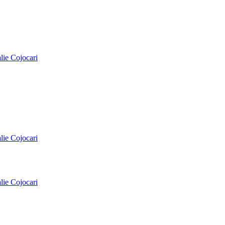
alie Cojocari
alie Cojocari
alie Cojocari