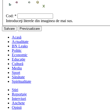
Cod:
*
Introduceţi literele din imaginea de mai sus.
Acasă
Actualitate
BN Leaks
Politic
Economic
Educaţie
Cultură
Mediu
Sport
Sănătate
Spiritualitate
Stiri
Reportaje
Interviuri
Anchete
Opinii