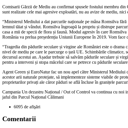
Comisarii Gărzii de Mediu au confirmat spusele fostului membru din Con
sunt realizate cele mai agresive exploatări, nu au avize de mediu, nici
“Ministerul Mediului a dat parcurile naționale pe mâna Romsilva fără să
lemnul tăiat și vândut. Romsilva îngroapă la propriu și distrupe parcuril
casa a mii de specii de flora și faună. Modul agresiv în care Romsilva
România va prelua președenția Uniunii Europene în 2019. Vom face de 
“Tragedia din pădurile seculare și virgine ale României este o drama c
nivel de mediu pe care le parcurge o țară UE. Schimbările climatice, sec
decursul acestui an. Așadar trebuie să salvăm pădurile seculare și vi
pentru a interveni și stopa măcelul care se petrece cu pădurile secula
Agent Green și EuroNatur fac un nou apel către Ministerul Mediului d
acestor arii naturale protejate, să implementeze sisteme viabile de pro
proprietarilor privați ale căror păduri se află încluse în granițele parcur
Campania Un dezastru Național / Out of Control va continua cu noi in
jaful din Parcul Național Călimani
6095 de afişări
Comentarii