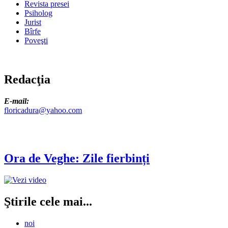
Revista presei
Psiholog
Jurist
Bîrfe
Poveşti
Redacţia
E-mail:
floricadura@yahoo.com
Ora de Veghe: Zile fierbinți
Ştirile cele mai...
noi