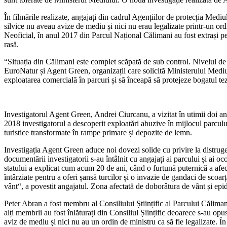
În filmările realizate, angajați din cadrul Agențiilor de protecția Med
silvice nu aveau avize de mediu și nici nu erau legalizate printr-un ord
Neoficial, în anul 2017 din Parcul Național Călimani au fost extrași p
rasă.
“Situația din Călimani este complet scăpată de sub control. Nivelul d
EuroNatur și Agent Green, organizații care solicită Ministerului Medi
exploatarea comercială în parcuri și să înceapă să protejeze bogatul t
Investigatorul Agent Green, Andrei Ciurcanu, a vizitat în utimii doi an
2018 investigatorul a descoperit exploatări abuzive în mijlocul parcului n
turistice transformate în rampe primare și depozite de lemn.
Investigația Agent Green aduce noi dovezi solide cu privire la distruger
documentării investigatorii s-au întâlnit cu angajați ai parcului și ai oc
statului a explicat cum acum 20 de ani, când o furtună puternică a afe
întârziate pentru a oferi șansă turcilor și o invazie de gandaci de scoa
vânt“, a povestit angajatul. Zona afectată de doborâtura de vânt și epi
Peter Abran a fost membru al Consiliului Științific al Parcului Călimani
alți membrii au fost înlăturați din Consiliul Șiințific deoarece s-au op
aviz de mediu și nici nu au un ordin de ministru ca să fie legalizate. Î