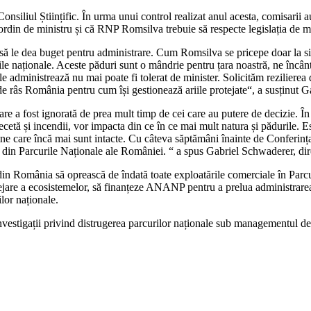
siliul Științific. În urma unui control realizat anul acesta, comisarii 
 ordin de ministru și că RNP Romsilva trebuie să respecte legislația de m
 le dea buget pentru administrare. Cum Romsilva se pricepe doar la silvi
e naționale. Aceste păduri sunt o mândrie pentru țara noastră, ne încântă 
 le administrează nu mai poate fi tolerat de minister. Solicităm rezilie
râs România pentru cum își gestionează ariile protejate“, a susținut G
are a fost ignorată de prea mult timp de cei care au putere de decizie. Î
etă și incendii, vor impacta din ce în ce mai mult natura și pădurile. Est
rgine care încă mai sunt intacte. Cu câteva săptămâni înainte de Confer
re din Parcurile Naționale ale României. “ a spus Gabriel Schwaderer, di
in România să oprească de îndată toate exploatările comerciale în Parc
tejare a ecosistemelor, să finanțeze ANANP pentru a prelua administrarea 
ilor naționale.
vestigații privind distrugerea parcurilor naționale sub managementul d