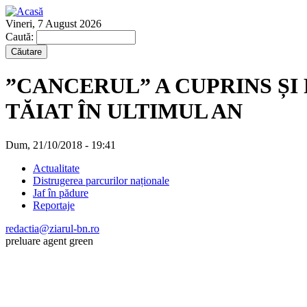
Vineri, 7 August 2026
Caută:
”CANCERUL” A CUPRINS ȘI
TĂIAT ÎN ULTIMUL AN
Dum, 21/10/2018 - 19:41
Actualitate
Distrugerea parcurilor naționale
Jaf în pădure
Reportaje
redactia@ziarul-bn.ro
preluare agent green