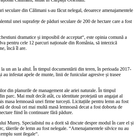
ăduri seculare din Călimani s-au făcut nelegal, deoarece amenajamentele
entul unei suprafețe de păduri seculare de 200 de hectare care a fost
hestiuni dramatice și imposibil de acceptat“, este opinia comună a
va pentru cele 12 parcuri naționale din România, să interzică
e, încă îl are.
la un an la altul. În timpul documentării din teren, în perioada 2017-
și au infestat apele de munte, linii de funicular agresive și trasee
rilor din planurile de management ale ariei naturale. În timpul
din parc. Mai mult decât atât, cu identitate protejată un angajat al
s masa lemnoasă unei firme turcești. Licitațiile pentru lemn au fost
oatată de două ori mai multă masă lemnoasă decat a fost doborta de
ectare fiind în continuare fără pădure.
ului Mureș. Specialistul nu a dorit să discute despre modul în care el și
parc, tăierile de lemn au fost nelegale. “Amenajamentele silvice nu au
xemplu sunt ilegale“.