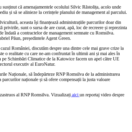
au susținut că amenajamentele ocolului Silvic Răstolița, acolo unde
ediu și să se alinieze la cerințele planului de management al parcului.
cultură, aceasta își finanțează administrațiile parcurilor doar din
privirile, sunt o sursa de are curat, apă, loc de recreere și reprezinta
rea de îndată a contractelor de management semnate cu Romsilva.
abriel Păun, președintele Agent Green.
n cazul României, discutăm despre una dintre cele mai grave crize la
e o realitate cu care ne-am confruntat în ultimii ani și mai ales în
ința pe Schimbări Climatice de la Katowice facem un apel către UE
rectorul executiv al EuroNatur.
urile Naționale, să îndepărteze RNP Romsilva de la administrarea
parcurilor naționale și să ofere compensații la justa valoare
ezastruos al RNP Romsilva. Vizualizați
aici
un reportaj video despre