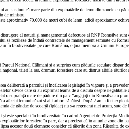
iului au susținut că mare parte din exploatările de lemn din zonele cu p
in de ministru.
este aproximativ 70.000 de metri cubi de lemn, adică aproxiamtiv echival
e distrugere al naturii și managementul defectuos al RNP Romsilva sunt c
ului să rezilieze de îndată contractele de management semnate cu Romsil
ezaur în biodiversitate pe care România, o țară membră a Uniunii Europen
i Parcul Național Călimani și a surprins cum pădurile seculare dispar de 
ațional, tăieri la ras, drumuri forestiere care au distrus albiile răurilor 
ea deliberată a parcului și încălcarea legislației în vigoare și a prevede
oalelor silvice care și-au exprimat teama de a discuta despre ilegalitățile 
ctat o suprafață mare de pădure din parc “angajați din Romsilva au promi
rță a afectat lemnul căzut și alți arbori sănătoși. După 2 ani a fost expl
demia de gândac de scoarță (ipidae) nu s-a regenerat nici acum, sute de h
 și este specialist în biodiversitate în cadrul Agenției de Protecția Medi
us exploatărilor forestiere în parc, dar a precizat că în anunite zone din 
n lipsa acestor două elemnete consider că tăierile din zona Răstolița de e