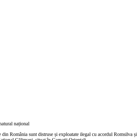
natural național
 din România sunt distruse și exploatate ilegal cu acordul Romsilva și
țional Călimani, situat în Carpații Orientali.