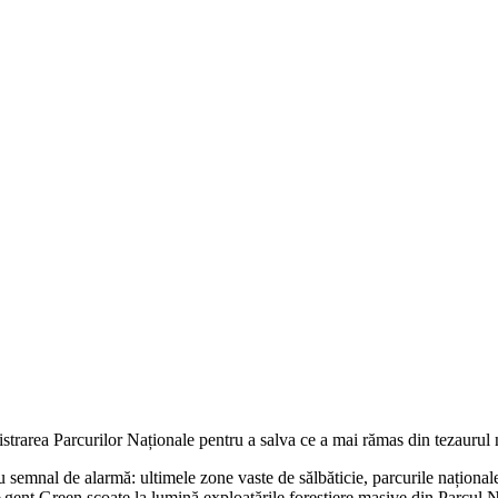
strarea Parcurilor Naționale pentru a salva ce a mai rămas din tezaurul 
emnal de alarmă: ultimele zone vaste de sălbăticie, parcurile naționale
Agent Green scoate la lumină exploatările forestiere masive din Parcul Na