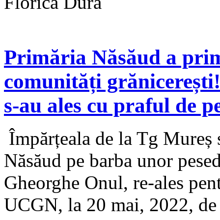
Florica Dura
Primăria Năsăud a primi
comunități grănicerești!
s-au ales cu praful de pe
Împărțeala de la Tg Mureș s
Năsăud pe barba unor pesediș
Gheorghe Onul, re-ales pentr
UCGN, la 20 mai, 2022, de m