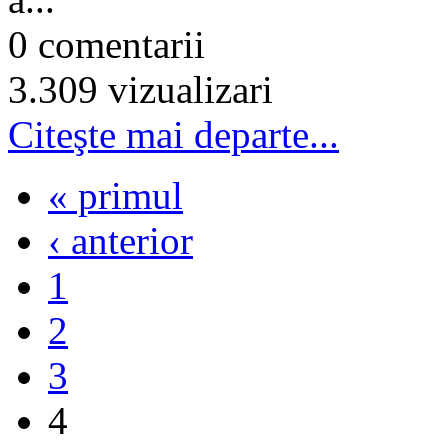
0 comentarii
3.309 vizualizari
Citeşte mai departe...
« primul
‹ anterior
1
2
3
4