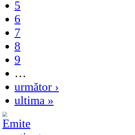
5
6
7
8
9
…
următor ›
ultima »