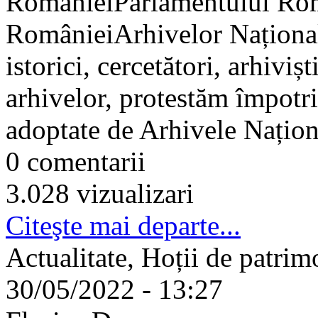
RomânieiParlamentului Ro
RomânieiArhivelor Naționa
istorici, cercetători, arhiviș
arhivelor, protestăm împotri
adoptate de Arhivele Naționa
0 comentarii
3.028 vizualizari
Citeşte mai departe...
Actualitate, Hoții de patr
30/05/2022 - 13:27