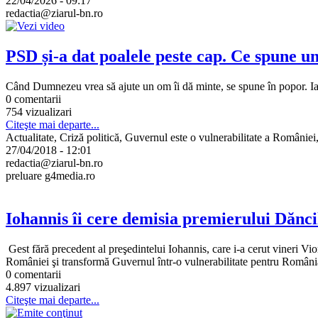
22/04/2026 - 09:17
redactia@ziarul-bn.ro
PSD și-a dat poalele peste cap. Ce spune un
Când Dumnezeu vrea să ajute un om îi dă minte, se spune în popor. Iar 
0 comentarii
754 vizualizari
Citeşte mai departe...
Actualitate, Criză politică, Guvernul este o vulnerabilitate a României,
27/04/2018 - 12:01
redactia@ziarul-bn.ro
preluare g4media.ro
Iohannis îi cere demisia premierului Dănci
Gest fără precedent al preşedintelui Iohannis, care i-a cerut vineri V
României şi transformă Guvernul într-o vulnerabilitate pentru România.
0 comentarii
4.897 vizualizari
Citeşte mai departe...