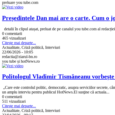
preluare you tube.com
Președintele Dan mai are o carte. Cum o j
detalii în clipul atașat, preluat de pe canalul you tube.com al redacție
0 comentarii
465 vizualizari
Citeşte mai departe...
Actualitate, Criză politică, Interviuri
22/06/2026 - 10:05
redactia@ziarul-bn.ro
you tube și hotNews.ro
Politologul Vladimir Tismăneanu vorbește d
„Care este controlul politic, democratic, asupra serviciilor secrete, câ
un amplu interviu pentru publicul HotNews.El susţine că actuala...
0 comentarii
511 vizualizari
Citeşte mai departe...
Actualitate, Criză politică, Interviuri