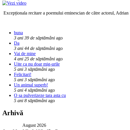
Excepționala recitare a poemului eminescian de către actorul, Adrian P
buna
3 ani 39 de săptămâni
ago
Da
3 ani 44 de săptămâni
ago
Vai de mine
4 ani 25 de săptămâni
ago
Uite ca nu doar mig-urile
5 ani 3 săptămâni
ago
Felicitari!
5 ani 3 săptămâni
ago
Un animal superb!
5 ani 4 săptămâni
ago
O sa pulverizeze tara asta cu
5 ani 8 săptămâni
ago
Arhivă
August 2026