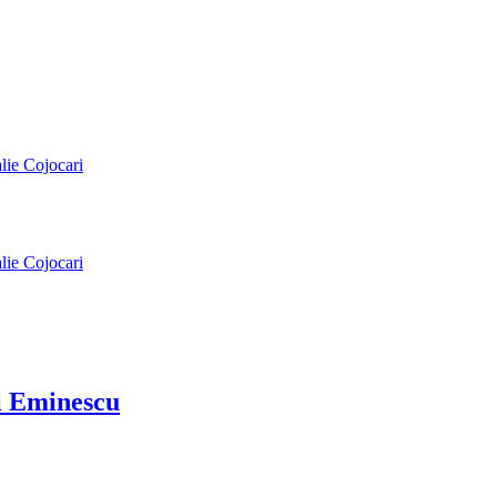
alie Cojocari
alie Cojocari
ai Eminescu