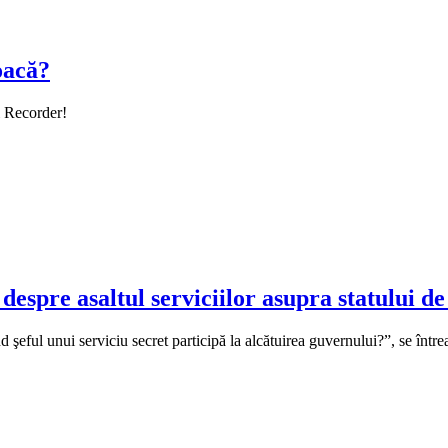
oacă?
i Recorder!
espre asaltul serviciilor asupra statului de
nd şeful unui serviciu secret participă la alcătuirea guvernului?”, se înt