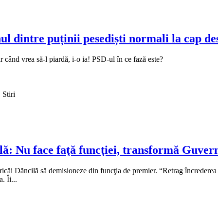
ul dintre puținii pesediști normali la cap de
când vrea să-l piardă, i-o ia! PSD-ul în ce fază este?
 Stiri
lă: Nu face faţă funcţiei, transformă Guver
ioricăi Dăncilă să demisioneze din funcţia de premier. “Retrag încredere
 Îi...