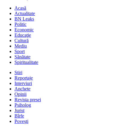
Acasă
Actualitate
BN Leaks
Politic
Economic
Educaţie
Cultură
Mediu
Sport
Sănătate
Spiritualitate
Stiri
Reportaje
Interviuri
Anchete
Opinii
Revista presei
Psiholog
Jurist
Bîrfe
Poveşti