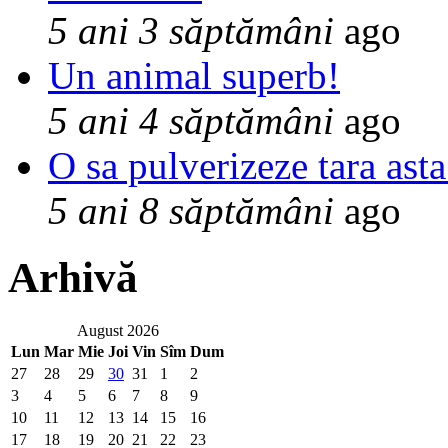
5 ani 3 săptămâni
ago
Un animal superb!
5 ani 4 săptămâni
ago
O sa pulverizeze tara asta
5 ani 8 săptămâni
ago
Arhivă
August 2026
Lun
Mar
Mie
Joi
Vin
Sîm
Dum
27
28
29
30
31
1
2
3
4
5
6
7
8
9
10
11
12
13
14
15
16
17
18
19
20
21
22
23