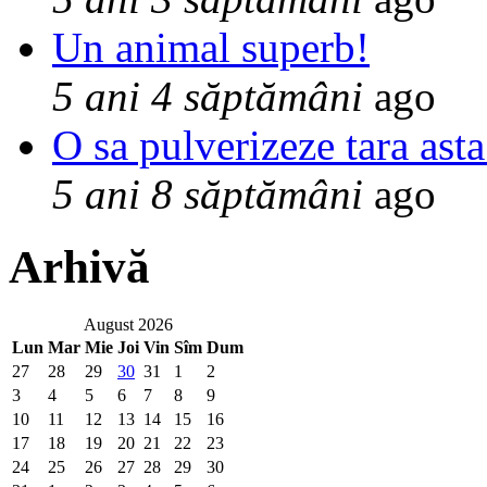
Un animal superb!
5 ani 4 săptămâni
ago
O sa pulverizeze tara asta
5 ani 8 săptămâni
ago
Arhivă
August 2026
Lun
Mar
Mie
Joi
Vin
Sîm
Dum
27
28
29
30
31
1
2
3
4
5
6
7
8
9
10
11
12
13
14
15
16
17
18
19
20
21
22
23
24
25
26
27
28
29
30