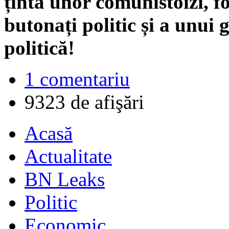
ținta unor comunistoizi, fo
butonați politic și a unui
politică!
1 comentariu
9323 de afişări
Acasă
Actualitate
BN Leaks
Politic
Economic