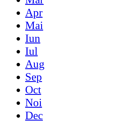
Apr
Mai
Iun
Iul
Aug
Sep
Oct
Noi
Dec